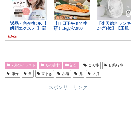
2月のイラスト
冬の素材
節分
こん棒
伝統行事
節分
角
豆まき
赤鬼
鬼
２月
スポンサーリンク