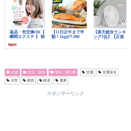
交通
生活・雑貨
電車・飛行機
交通
交通安全
日常
踏切
鉄道
電車
スポンサーリンク