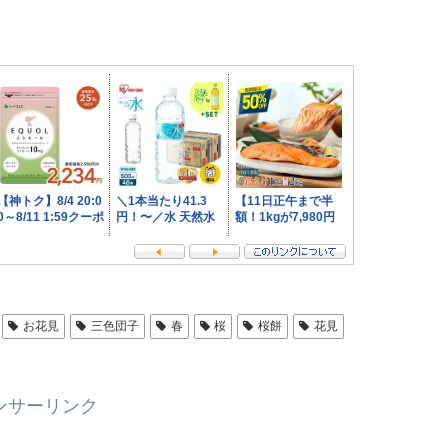
お花見
三色団子
春
桜
桜餅
花見
ンサーリンク