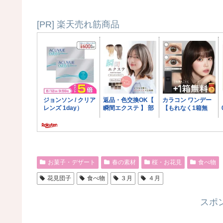
[PR] 楽天売れ筋商品
お菓子・デザート
春の素材
桜・お花見
食べ物
花見団子
食べ物
３月
４月
スポ