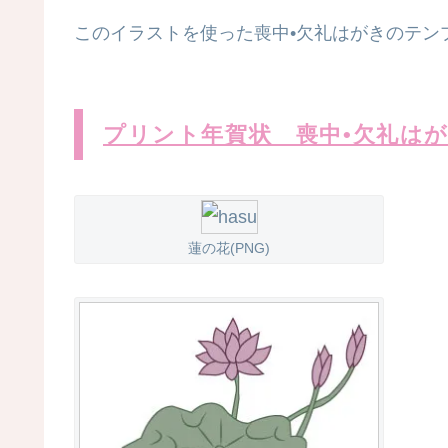
このイラストを使った喪中•欠礼はがきのテン
プリント年賀状 喪中•欠礼は
蓮の花(PNG)