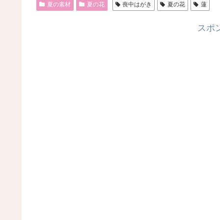
夏の素材
夏の花
喪中はがき
夏の花
蓮
スポ