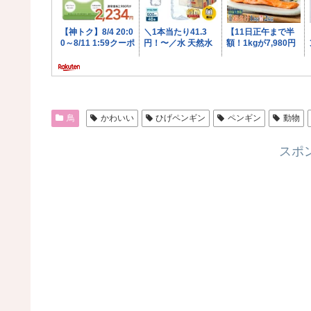
鳥
かわいい
ひげペンギン
ペンギン
動物
スポ