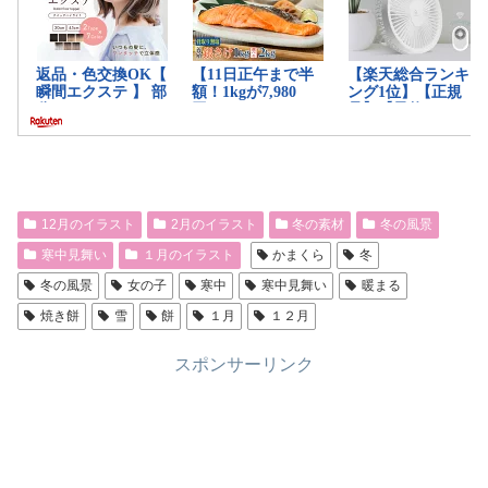
12月のイラスト
2月のイラスト
冬の素材
冬の風景
寒中見舞い
１月のイラスト
かまくら
冬
冬の風景
女の子
寒中
寒中見舞い
暖まる
焼き餅
雪
餅
１月
１２月
スポンサーリンク