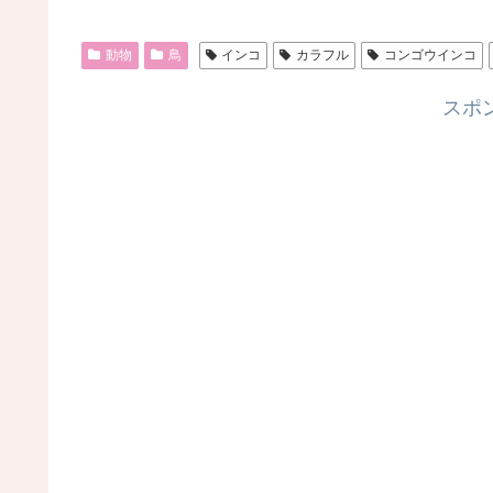
動物
鳥
インコ
カラフル
コンゴウインコ
スポ