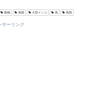
動物
南国
大型インコ
鳥
鳥類
ンサーリンク