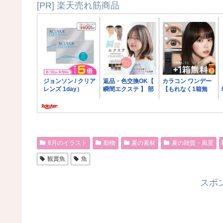
[PR] 楽天売れ筋商品
8月のイラスト
動物
夏の素材
夏の雑貨・風景
観賞魚
魚
スポ