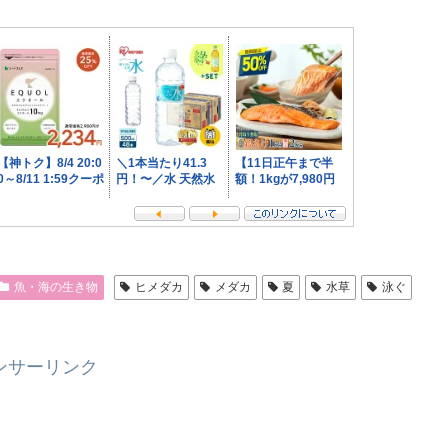
魚・海の生き物
ヒメダカ
メダカ
夏
水草
泳ぐ
ンサーリンク