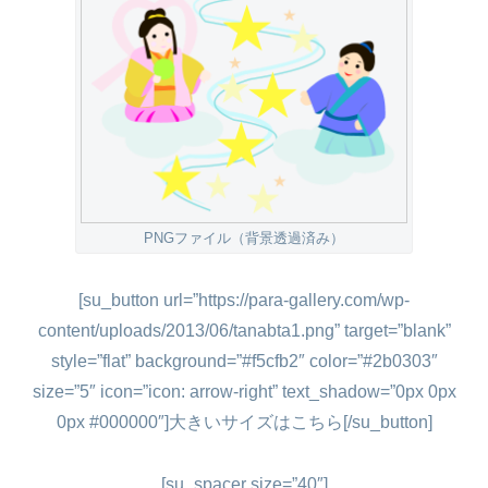
PNGファイル（背景透過済み）
[su_button url=”https://para-gallery.com/wp-
content/uploads/2013/06/tanabta1.png” target=”blank”
style=”flat” background=”#f5cfb2″ color=”#2b0303″
size=”5″ icon=”icon: arrow-right” text_shadow=”0px 0px
0px #000000″]大きいサイズはこちら[/su_button]
[su_spacer size=”40″]