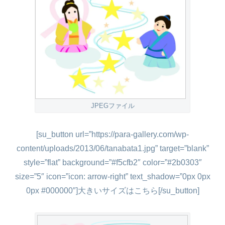
JPEGファイル
[su_button url=”https://para-gallery.com/wp-
content/uploads/2013/06/tanabata1.jpg” target=”blank”
style=”flat” background=”#f5cfb2″ color=”#2b0303″
size=”5″ icon=”icon: arrow-right” text_shadow=”0px 0px
0px #000000″]大きいサイズはこちら[/su_button]