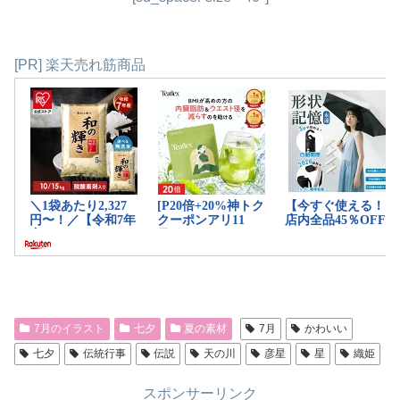
[PR] 楽天売れ筋商品
7月のイラスト
七夕
夏の素材
7月
かわいい
七夕
伝統行事
伝説
天の川
彦星
星
織姫
スポンサーリンク