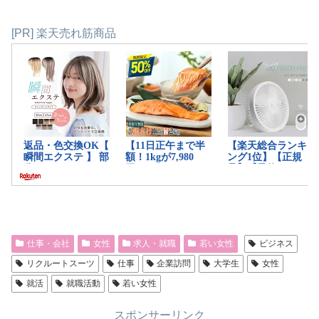
[PR] 楽天売れ筋商品
仕事・会社
女性
求人・就職
若い女性
ビジネス
リクルートスーツ
仕事
企業訪問
大学生
女性
就活
就職活動
若い女性
スポンサーリンク