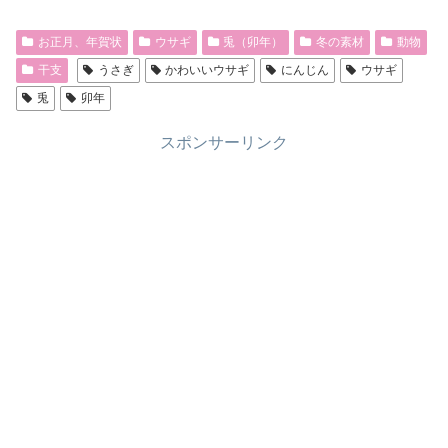
お正月、年賀状
ウサギ
兎（卯年）
冬の素材
動物
干支
うさぎ
かわいいウサギ
にんじん
ウサギ
兎
卯年
スポンサーリンク