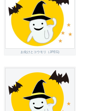
お化けとコウモリ（JPEG)