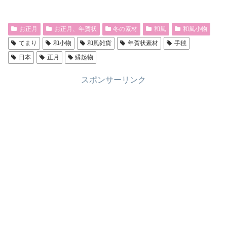
お正月
お正月、年賀状
冬の素材
和風
和風小物
てまり
和小物
和風雑貨
年賀状素材
手毬
日本
正月
縁起物
スポンサーリンク