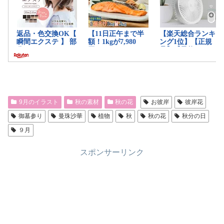
9月のイラスト
秋の素材
秋の花
お彼岸
彼岸花
御墓参り
曼珠沙華
植物
秋
秋の花
秋分の日
９月
スポンサーリンク