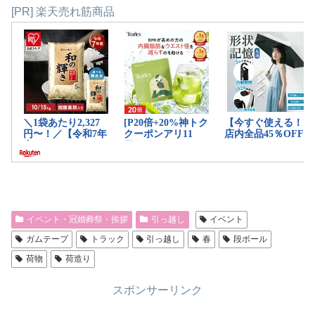
[PR] 楽天売れ筋商品
イベント・冠婚葬祭・挨拶
引っ越し
イベント
ガムテープ
トラック
引っ越し
春
段ボール
荷物
荷造り
スポンサーリンク