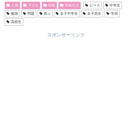
人物
子ども
学校
学校生活
ピース
中学生
勉強
問題
喜ぶ
女子中学生
女子高生
学習
高校生
スポンサーリンク