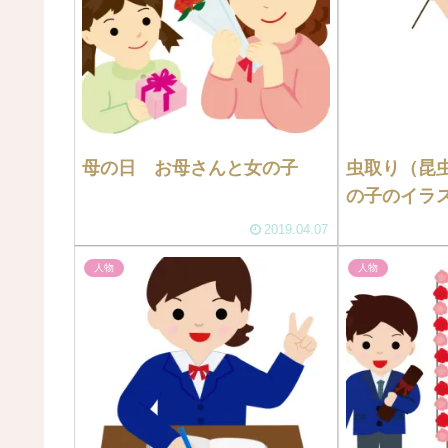
母の日 お母さんと女の子
虫取り（昆
の子のイラ
2019.04.07
人物
人物