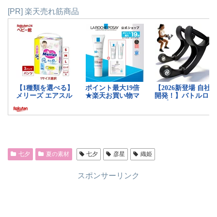
[PR] 楽天売れ筋商品
七夕
夏の素材
七夕
彦星
織姫
スポンサーリンク