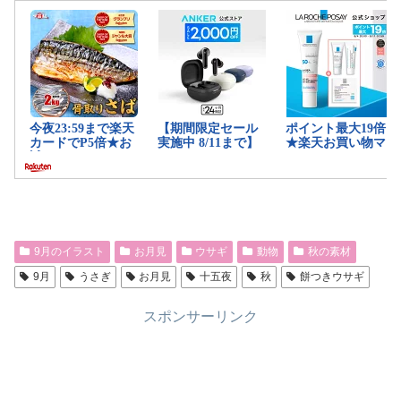
9月のイラスト
お月見
ウサギ
動物
秋の素材
9月
うさぎ
お月見
十五夜
秋
餅つきウサギ
スポンサーリンク