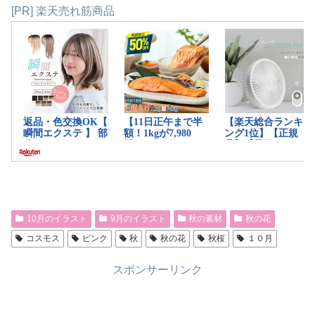
[PR] 楽天売れ筋商品
10月のイラスト
9月のイラスト
秋の素材
秋の花
コスモス
ピンク
秋
秋の花
秋桜
１０月
スポンサーリンク