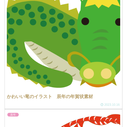
かわいい竜のイラスト 辰年の年賀状素材
2023.10.16
辰年