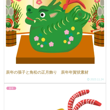
辰年の張子と角松の正月飾り 辰年年賀状素材
2023.11.24
辰年