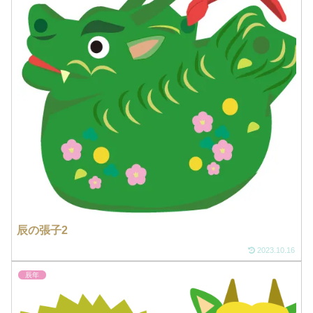
辰の張子2
2023.10.16
辰年