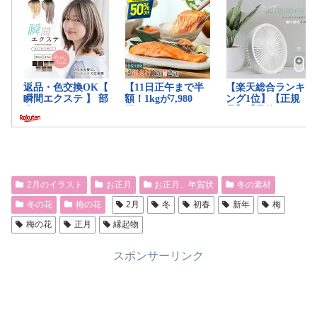
2月のイラスト
お正月
お正月、年賀状
冬の素材
冬の花
梅の花
2月
冬
初春
新年
梅
梅の花
正月
縁起物
スポンサーリンク