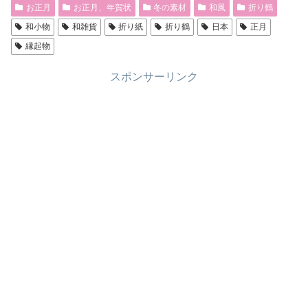
お正月
お正月、年賀状
冬の素材
和風
折り鶴
和小物
和雑貨
折り紙
折り鶴
日本
正月
縁起物
スポンサーリンク