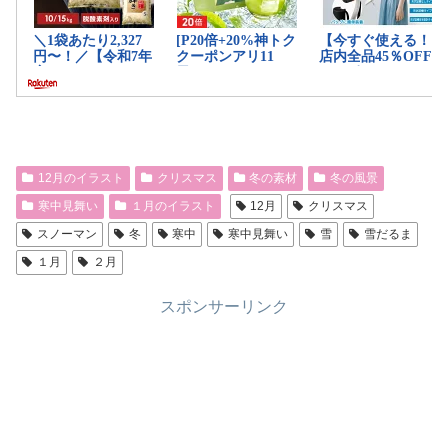
12月のイラスト
クリスマス
冬の素材
冬の風景
寒中見舞い
１月のイラスト
12月
クリスマス
スノーマン
冬
寒中
寒中見舞い
雪
雪だるま
１月
２月
スポンサーリンク